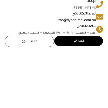
الهاتف
966920033434+
البريد الإلكتروني
Info@riyadh.mdl.com.sa
ساعات العمل
الأحد – الخميس : 09:00 – 17:00 || الجمعة – السبت : مغلق
اتصال
واتساب