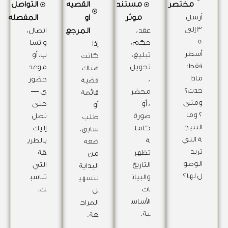
مختصر
مستند
القضية
التواصل
أرسل
مؤثر
أو
المفضلة
3 إلى
عقد،
المرجع
اتصال،
5
حكم،
واتسا
إذا
أسطر
تبليغ،
ب، أو
كانت
فقط:
تحويل
موعد
هناك
ماذا
،
حضور
قضية
حدث؟
محضر
ي —
قائمة
ومتى
، أو
حتى
أو
؟ وما
صورة
نصل
طلب
النتيج
كامل
إليك
سابق،
ة التي
ة
بالطري
ضعه
تريد
تظهر
قة
من
الوصو
التاريخ
التي
البداية
ل لها؟
والبيان
تناسب
لتسهي
ات
ك.
ل
الأساس
المراج
ية.
عة.